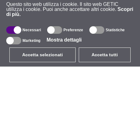
Questo sito web utilizza i cookie. Il sito web GETIC
utilizza i cookie. Puoi anche accettare altri cookie.
Scopri
di più.
Necessari
Preferenze
Statistiche
Mostra dettagli
Marketing
Accetta selezionati
Accetta tutti
EUR
con IVA 22%
,
Italia
Catalogo
Riguardo
Wireless all'aperto
Azienda
Antenne integrate
Marchio