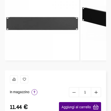
In magazzino
?
€
11.44
Aggiungi al carrello