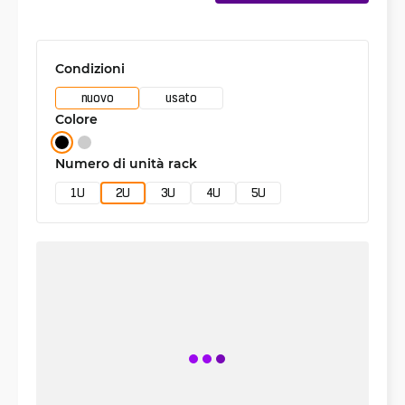
Condizioni
nuovo
usato
Colore
Numero di unità rack
1U
2U
3U
4U
5U