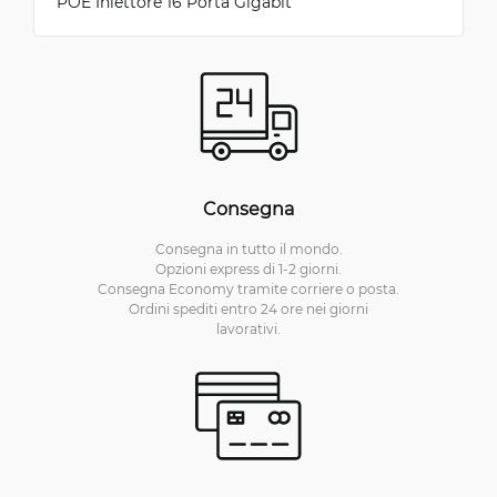
POE Iniettore 16 Porta Gigabit
Consegna
Consegna in tutto il mondo.
Opzioni express di 1-2 giorni.
Consegna Economy tramite corriere o posta.
Ordini spediti entro 24 ore nei giorni
lavorativi.