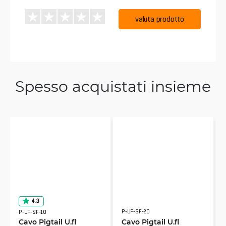
valuta prodotto
Spesso acquistati insieme
4.3
P-UF-SF-20
P-UF-SF-10
Cavo Pigtail U.fl
Cavo Pigtail U.fl