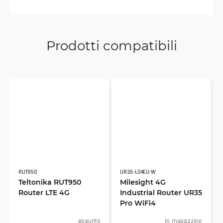
Prodotti compatibili
RUT950
UR35-L04EU-W
Teltonika RUT950
Milesight 4G
Router LTE 4G
Industrial Router UR35
Pro WiFi4
esaurito
in magazzino