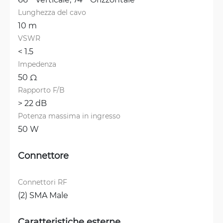
Lunghezza del cavo
10 m
VSWR
< 1.5 
Impedenza
50 Ω
Rapporto F/B
> 22 dB
Potenza massima in ingresso
50 W
Connettore
Connettori RF
(2) SMA Male
Caratteristiche esterne