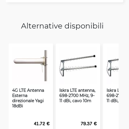
Alternative disponibili
4G LTE Antenna
Iskra LTE antenna,
Iskra LTE a
Esterna
698-2700 MHz, 9-
698-2700 M
direzionale Yagi
11 dBi, cavo 10m
11 dBi, cav
18dBi
41.72 €
79.37 €