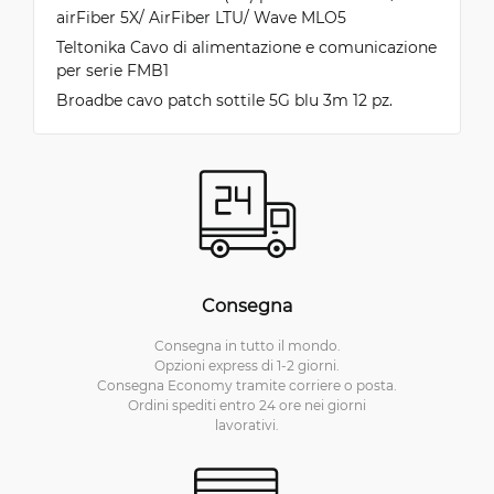
airFiber 5X/ AirFiber LTU/ Wave MLO5
Teltonika Cavo di alimentazione e comunicazione
per serie FMB1
Broadbe cavo patch sottile 5G blu 3m 12 pz.
Consegna
Consegna in tutto il mondo.
Opzioni express di 1-2 giorni.
Consegna Economy tramite corriere o posta.
Ordini spediti entro 24 ore nei giorni
lavorativi.