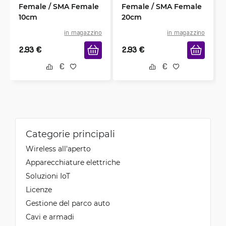
Female / SMA Female
Female / SMA Female
10cm
20cm
in magazzino
in magazzino
2.93
€
2.93
€
Categorie principali
Wireless all'aperto
Apparecchiature elettriche
Soluzioni IoT
Licenze
Gestione del parco auto
Cavi e armadi