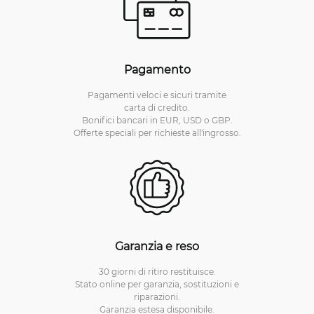
Pagamento
Pagamenti veloci e sicuri tramite
carta di credito.
Bonifici bancari in EUR, USD o GBP.
Offerte speciali per richieste all'ingrosso.
Garanzia e reso
30 giorni di ritiro restituisce.
Stato online per garanzia, sostituzioni e
riparazioni.
Garanzia estesa disponibile.