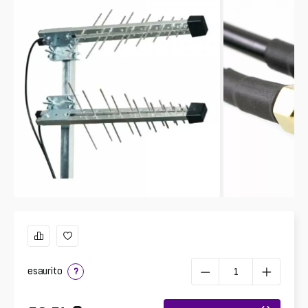
esaurito
?