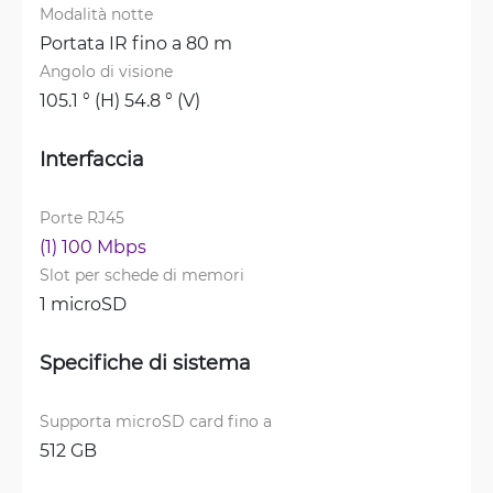
Modalità notte
Portata IR fino a 80 m
Angolo di visione
105.1 ° (H) 54.8 ° (V)
Interfaccia
Porte RJ45
(1) 100 Mbps
Slot per schede di memori
1 microSD
Specifiche di sistema
Supporta microSD card fino a
512 GB