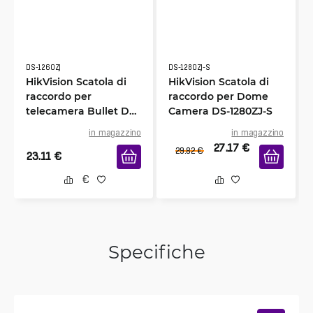
DS-1260ZJ
DS-1280ZJ-S
HikVision Scatola di
HikVision Scatola di
raccordo per
raccordo per Dome
telecamera Bullet DS-
Camera DS-1280ZJ-S
1260ZJ
in magazzino
in magazzino
27.17
€
29.82
€
23.11
€
Specifiche