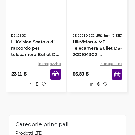
DS-1260ZJ
DS-2CD1043G2-LIU(2.8mm)(O-STD)
HikVision Scatola di
HikVision 4 MP
raccordo per
Telecamera Bullet DS-
telecamera Bullet DS-
2CD1043G2-
1260ZJ
LIU(2.8mm)(O-STD)
in magazzino
in magazzino
23.11
€
96.59
€
Categorie principali
Prodotti LTE