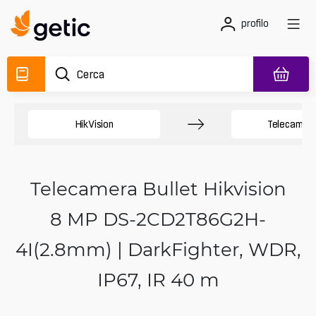
profilo
HikVision
Telecamere
Telecamera Bullet Hikvision
8 MP DS-2CD2T86G2H-
4I(2.8mm) | DarkFighter, WDR,
IP67, IR 40 m