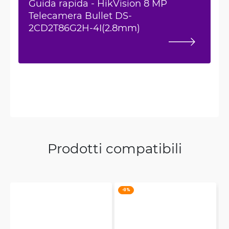
Guida rapida - HikVision 8 MP
Telecamera Bullet DS-
2CD2T86G2H-4I(2.8mm)
Prodotti compatibili
-9 %