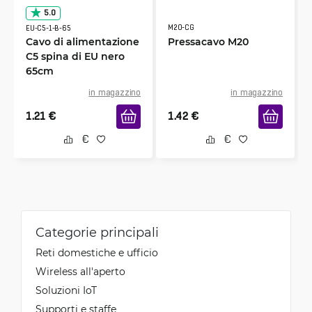
5.0
M20-CG
EU-C5-1-B-65
Cavo di alimentazione
Pressacavo M20
C5 spina di EU nero
65cm
in magazzino
in magazzino
1.21
€
1.42
€
Categorie principali
Reti domestiche e ufficio
Wireless all'aperto
Soluzioni IoT
Supporti e staffe