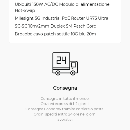
Ubiquiti 150W AC/DC Modulo di alimentazione
Hot-Swap
Milesight 5G Industrial PoE Router UR75 Ultra
SC-SC 10m/2mm Duplex SM Patch Cord
Broadbe cavo patch sottile 10G blu 20m
Consegna
Consegna in tutto il mondo.
Opzioni express di 1-2 giorni.
Consegna Economy tramite corriere o posta.
Ordini spediti entro 24 ore nei giorni
lavorativi.