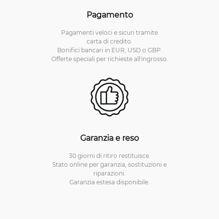
Pagamento
Pagamenti veloci e sicuri tramite
carta di credito.
Bonifici bancari in EUR, USD o GBP.
Offerte speciali per richieste all'ingrosso.
Garanzia e reso
30 giorni di ritiro restituisce.
Stato online per garanzia, sostituzioni e
riparazioni.
Garanzia estesa disponibile.