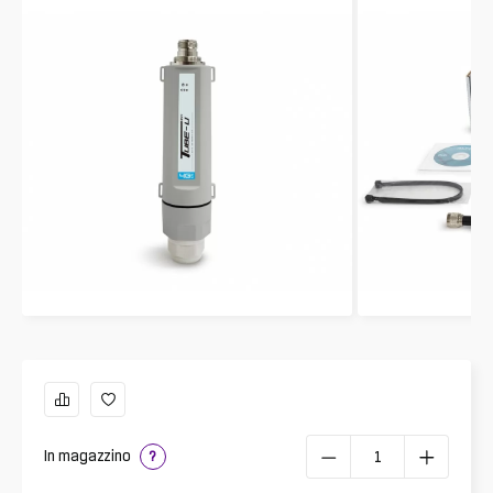
In magazzino
?