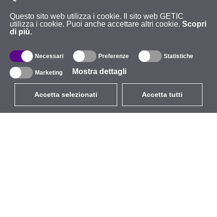
Questo sito web utilizza i cookie. Il sito web GETIC
utilizza i cookie. Puoi anche accettare altri cookie.
Scopri
di più.
Necessari
Preferenze
Statistiche
Mostra dettagli
Marketing
Accetta selezionati
Accetta tutti
EUR
con IVA 22%
,
Italia
Catalogo
Riguardo
Wireless all'aperto
Azienda
Antenne integrate
Marchio