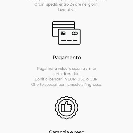
Ordini spediti entro 24 ore nei giorni
lavorativi.
Pagamento
Pagamenti veloci e sicuri tramite
carta di credito.
Bonifici bancari in EUR, USD o GBP.
Offerte speciali per richieste all'ingrosso.
Garanzia e reso