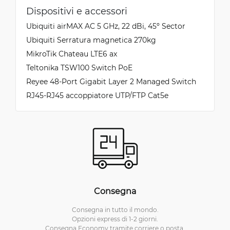
Dispositivi e accessori
Ubiquiti airMAX AC 5 GHz, 22 dBi, 45º Sector
Ubiquiti Serratura magnetica 270kg
MikroTik Chateau LTE6 ax
Teltonika TSW100 Switch PoE
Reyee 48-Port Gigabit Layer 2 Managed Switch
RJ45-RJ45 accoppiatore UTP/FTP Cat5e
Consegna
Consegna in tutto il mondo.
Opzioni express di 1-2 giorni.
Consegna Economy tramite corriere o posta.