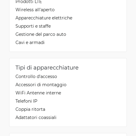
Prodotti LTE
Wireless all'aperto
Apparecchiature elettriche
Vanja
5/19/2022
Verificata, raccolta da Trustpilot
Supporti e staffe
Great product, cheap but of high quality.
Gestione del parco auto
Cavi e armadi
Tipi di apparecchiature
Controllo d'accesso
Accessori di montaggio
WiFi Antenne interne
Telefoni IP
Coppia ritorta
Adattatori coassiali