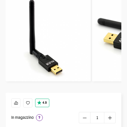
4.9
In magazzino
?