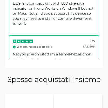
Excellent compact unit with LED strength
indicator on front. Works on Windows11 but not
on Macs. Not all distro's support this device so
you may need to install or compile driver for it
to work.
Tibor
8/18/2024
Verificata, raccolta da Trustpilot
Nagyon jó áron jutottam a termékhez az önök
üzletében Tökéletesen müködik mind a kettő
adapter
Spesso acquistati insieme
SLASH
4/5/2024
Verificata, raccolta da Trustpilot
Delivery to the US was done very fast I must say.
The delivery arrived at a timely manner, allowing
us to fulfill our needs. Also, the packing was