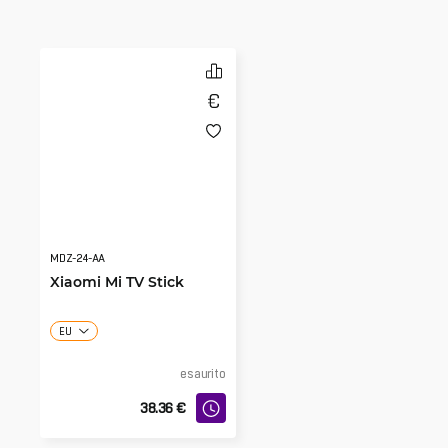
MDZ-24-AA
Xiaomi Mi TV Stick
EU
esaurito
38.36
€