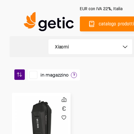
EUR
con IVA 22%
,
Italia
catalogo prodotti
in magazzino
?