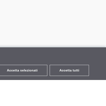
Accetta selezionati
Accetta tutti
EUR
con IVA 22%
,
Italia