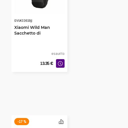
GVU433619JJ
Xiaomi Wild Man
Sacchetto di
immagazzinaggio
impermeabile 3L
esaurito
13.35
€
-17 %