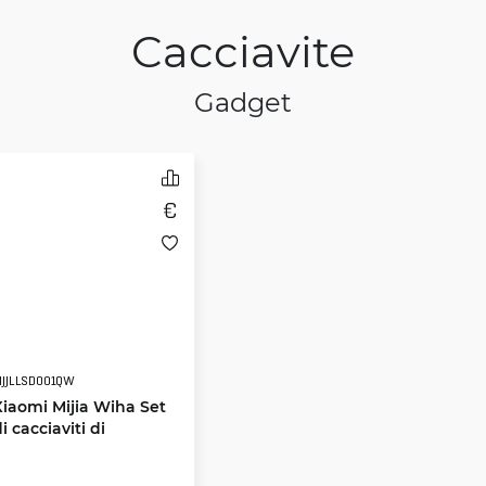
Cacciavite
Gadget
JJLLSD001QW
Xiaomi Mijia Wiha Set
i cacciaviti di
precisione 8-in-1