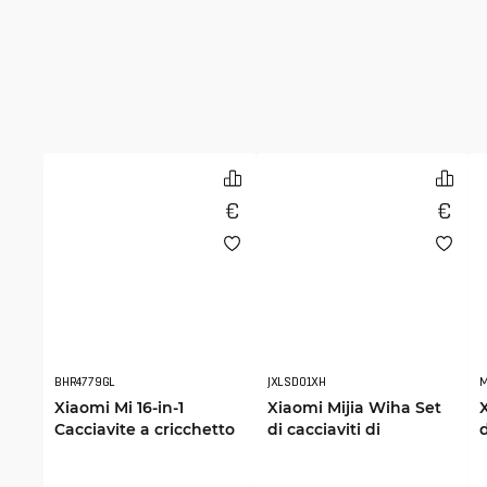
BHR4779GL
JXLSD01XH
M
Xiaomi Mi 16-in-1
Xiaomi Mijia Wiha Set
Cacciavite a cricchetto
di cacciaviti di
d
precisione 24 in 1