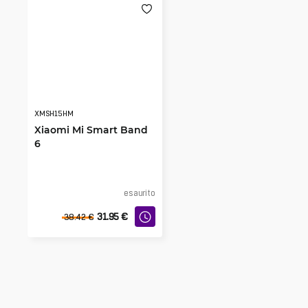
XMSH15HM
Xiaomi Mi Smart Band
6
esaurito
31.95
€
38.42
€