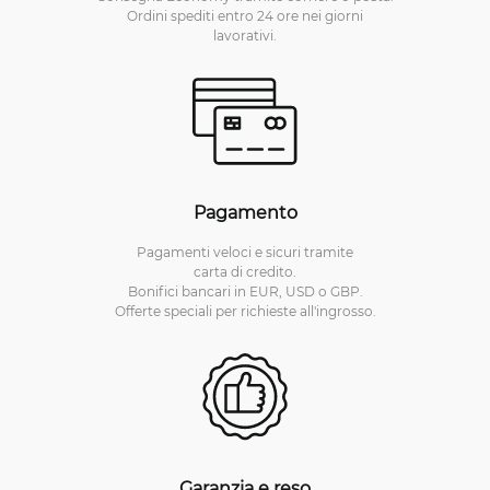
Ordini spediti entro 24 ore nei giorni
lavorativi.
Pagamento
Pagamenti veloci e sicuri tramite
carta di credito.
Bonifici bancari in EUR, USD o GBP.
Offerte speciali per richieste all'ingrosso.
Garanzia e reso