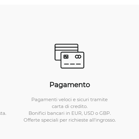
Pagamento
Pagamenti veloci e sicuri tramite
carta di credito.
Bonifici bancari in EUR, USD o GBP.
ta.
Offerte speciali per richieste all'ingrosso.