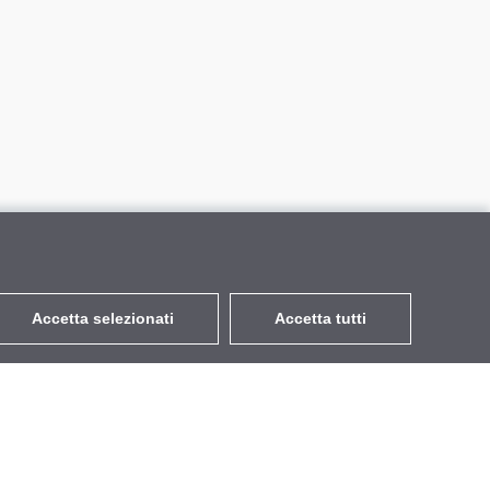
Accetta selezionati
Accetta tutti
EUR
con IVA 22%
,
Italia