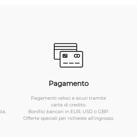
Pagamento
Pagamenti veloci e sicuri tramite
carta di credito.
Bonifici bancari in EUR, USD o GBP.
ta.
Offerte speciali per richieste all'ingrosso.