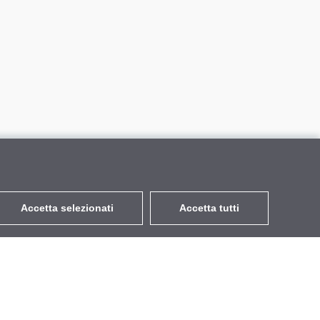
Accetta selezionati
Accetta tutti
EUR
con IVA 22%
,
Italia