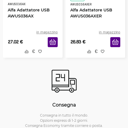
AWUS036AX
AWUS036AXER
Alfa Adattatore USB
Alfa Adattatore USB
AWUS036AX
AWUS036AXER
in magazzino
in magazzino
27.02
€
26.83
€
Consegna
Consegna in tutto il mondo.
Opzioni express di 1-2 giorni.
Consegna Economy tramite corriere o posta.