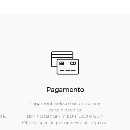
Pagamento
Pagamenti veloci e sicuri tramite
carta di credito.
Bonifici bancari in EUR, USD o GBP.
ta.
Offerte speciali per richieste all'ingrosso.