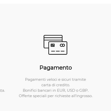
Pagamento
Pagamenti veloci e sicuri tramite
carta di credito.
Bonifici bancari in EUR, USD o GBP.
ta.
Offerte speciali per richieste all'ingrosso.