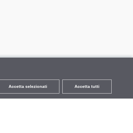
Accetta selezionati
Accetta tutti
EUR
con IVA 22%
,
Italia