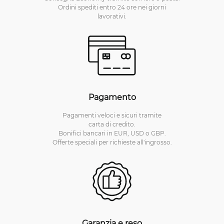
Ordini spediti entro 24 ore nei giorni
lavorativi.
Pagamento
Pagamenti veloci e sicuri tramite
carta di credito.
Bonifici bancari in EUR, USD o GBP.
Offerte speciali per richieste all'ingrosso.
Garanzia e reso