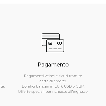
Pagamento
Pagamenti veloci e sicuri tramite
carta di credito.
Bonifici bancari in EUR, USD o GBP.
ta.
Offerte speciali per richieste all'ingrosso.