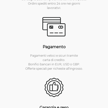
Ordini spediti entro 24 ore nei giorni
lavorativi.
Pagamento
Pagamenti veloci e sicuri tramite
carta di credito.
Bonifici bancari in EUR, USD o GBP.
Offerte speciali per richieste all'ingrosso.
Garanzia e reso