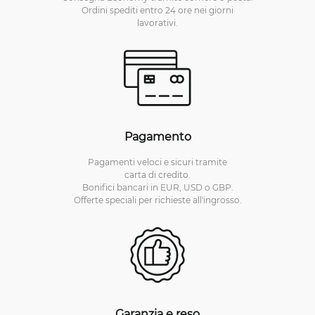
Ordini spediti entro 24 ore nei giorni
lavorativi.
Pagamento
Pagamenti veloci e sicuri tramite
carta di credito.
Bonifici bancari in EUR, USD o GBP.
Offerte speciali per richieste all'ingrosso.
Garanzia e reso