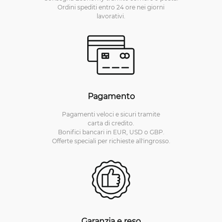
Ordini spediti entro 24 ore nei giorni
lavorativi.
Pagamento
Pagamenti veloci e sicuri tramite
carta di credito.
Bonifici bancari in EUR, USD o GBP.
Offerte speciali per richieste all'ingrosso.
Garanzia e reso