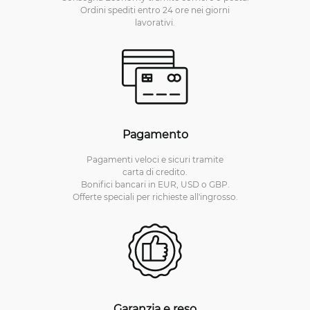
Ordini spediti entro 24 ore nei giorni
lavorativi.
Pagamento
Pagamenti veloci e sicuri tramite
carta di credito.
Bonifici bancari in EUR, USD o GBP.
Offerte speciali per richieste all'ingrosso.
Garanzia e reso