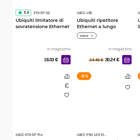
5.0
ETH-SP-G2
UACC-LRE
Ubiquiti limitatore di
Ubiquiti ripetitore
sovratensione Ethernet
Ethernet a lungo
raggio
nuovo
in magazzino
in magazzino
16.03
€
30.24
€
34.48
€
-6 %
UACC-ETH-SP-Pro
UACC-PSU-12V-150W
U