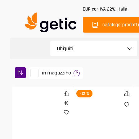
EUR
con IVA 22%
,
Italia
catalogo prodotti
in magazzino
?
-12 %