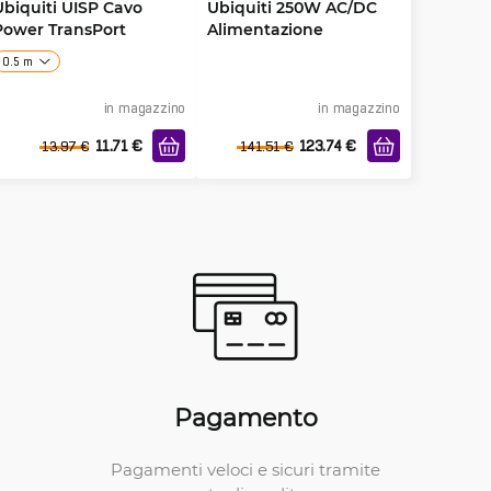
Ubiquiti UISP Cavo
Ubiquiti 250W AC/DC
Power TransPort
Alimentazione
0.5 m
in magazzino
in magazzino
11.71
€
123.74
€
13.97
€
141.51
€
Pagamento
Pagamenti veloci e sicuri tramite