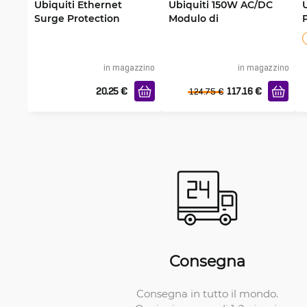
Ubiquiti Ethernet
Ubiquiti 150W AC/DC
Surge Protection
Modulo di
Outdoor
alimentazione Hot-
Swap
in magazzino
in magazzino
20.25
€
117.16
€
124.75
€
Consegna
Consegna in tutto il mondo.