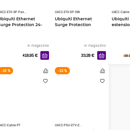
UACC-ETH-SP-Panel-24
UACC-ETH-SP-DIN
UACC-Cable-
Ubiquiti Ethernet
Ubiquiti Ethernet
Ubiquiti 
Surge Protection 24-
Surge Protection
estensio
Port
Power T
in magazzino
in magazzino
418.95
€
33.28
€
36.
-16 %
-13 %
ACC-Cable-PT
UACC-PSU-27V-250W