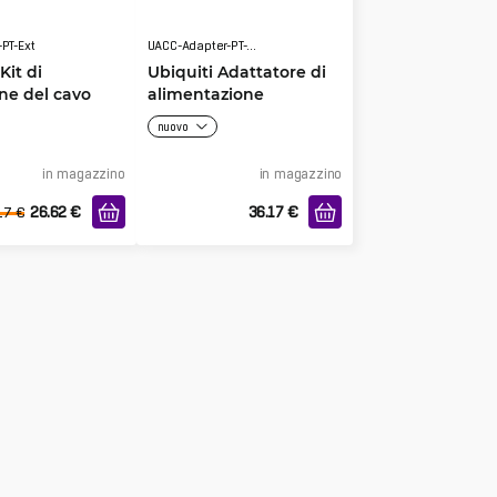
PT-Ext
UACC-Adapter-PT-120W
Kit di
Ubiquiti Adattatore di
ne del cavo
alimentazione
ransPort
TransPort 120W
nuovo
in magazzino
in magazzino
26.62
€
36.17
€
17
€