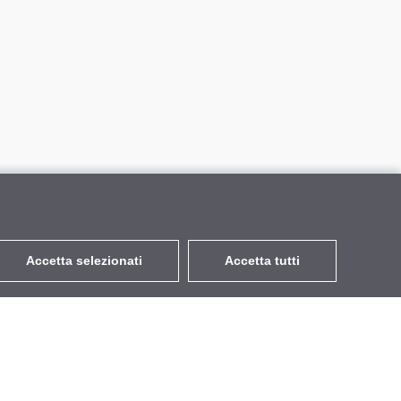
Accetta selezionati
Accetta tutti
EUR
con IVA 22%
,
Italia