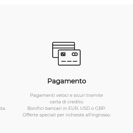
Pagamento
Pagamenti veloci e sicuri tramite
carta di credito.
Bonifici bancari in EUR, USD o GBP.
ta.
Offerte speciali per richieste all'ingrosso.