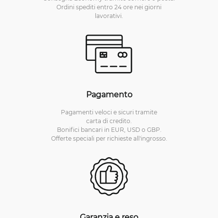
Ordini spediti entro 24 ore nei giorni
lavorativi.
Pagamento
Pagamenti veloci e sicuri tramite
carta di credito.
Bonifici bancari in EUR, USD o GBP.
Offerte speciali per richieste all'ingrosso.
Garanzia e reso