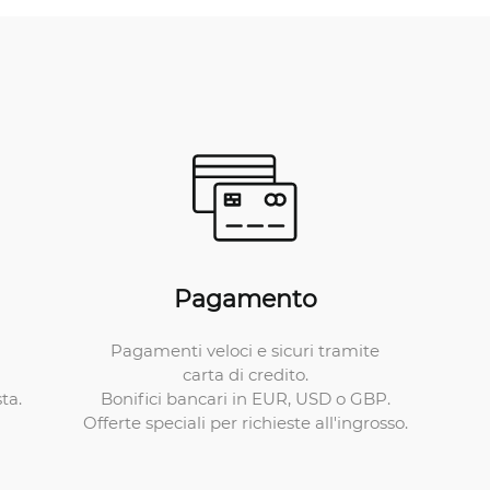
Pagamento
Pagamenti veloci e sicuri tramite
carta di credito.
Bonifici bancari in EUR, USD o GBP.
ta.
Offerte speciali per richieste all'ingrosso.