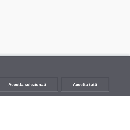
Accetta selezionati
Accetta tutti
EUR
con IVA 22%
,
Italia