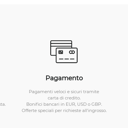
Pagamento
Pagamenti veloci e sicuri tramite
carta di credito.
Bonifici bancari in EUR, USD o GBP.
ta.
Offerte speciali per richieste all'ingrosso.