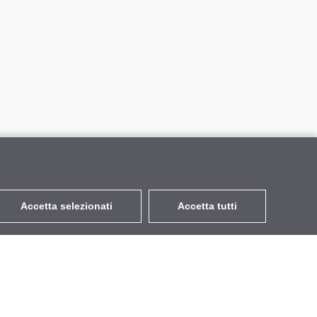
Accetta selezionati
Accetta tutti
EUR
con IVA 22%
,
Italia