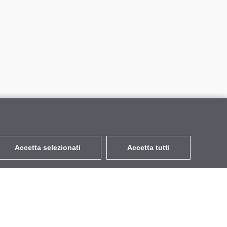
Accetta selezionati
Accetta tutti
EUR
con IVA 22%
,
Italia