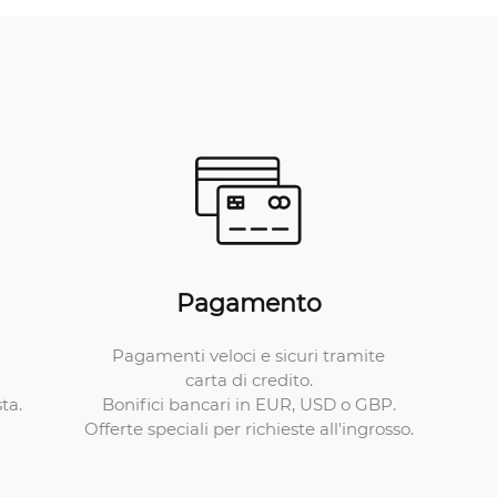
Pagamento
Pagamenti veloci e sicuri tramite
carta di credito.
Bonifici bancari in EUR, USD o GBP.
ta.
Offerte speciali per richieste all'ingrosso.