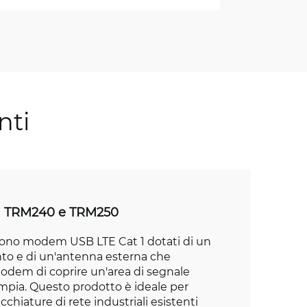
nti
i TRM240 e TRM250
no modem USB LTE Cat 1 dotati di un
to e di un'antenna esterna che
odem di coprire un'area di segnale
pia. Questo prodotto è ideale per
chiature di rete industriali esistenti