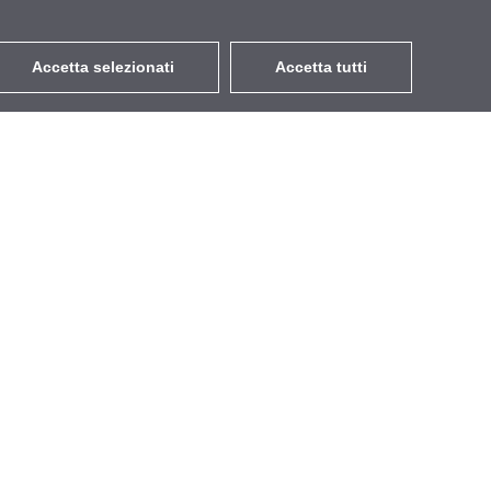
Accetta selezionati
Accetta tutti
EUR
con IVA 22%
,
Italia
Contatti
Getic SIA
42103042138
Satiksmes str. 6, Liepaja
LV3401, Lettonia
+371 60 000 888
(7:30-16:00)