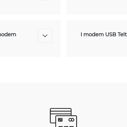
i modem
I modem USB Telto