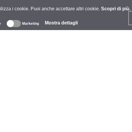
ilizza i cookie. Puoi anche accettare altri cookie.
Scopri di più.
Mostra dettagli
e
Marketing
iguardo
zienda
archio
venti
tarCoins
ontatti
rmini e Condizioni
litica sulla privacy
litica sui cookie
iuto