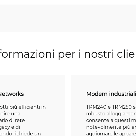
formazioni per i nostri clie
 Networks
Modem industrial
tti più efficienti in
TRM240 e TRM250 so
ornire una
robusto alloggiamen
rio di rete
consente a questi m
gacy e di
notevolmente più am
 mondo richiede un
aggiornare le apparec