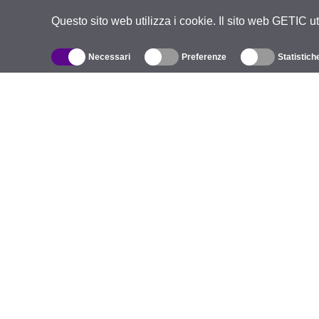
Questo sito web utilizza i cookie. Il sito web GETIC ut
Necessari
Preferenze
Statistich
Catalogo
R
Wireless all'aperto
A
Antenne integrate
M
WiFi 5
E
Cavo Pigtail
S
Supporti e staffe
C
Licenze
Te
Punti di accesso
Po
Punti di accesso 4G
Po
Telecamere IP
Antenne 5G
A
UniFi Commutazione