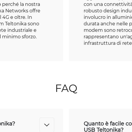
o perché la nostra
con una connettività
ka Networks offre
robusto design indu
l 4G e oltre. In
involucro in allumini
m Teltonika sono
durata anche nelle pe
ete industriale e
modem sono retrocom
il minimo sforzo.
rappresentano un'ag
infrastruttura di rete
FAQ
onika?
Quanto è facile 
USB Teltonika?