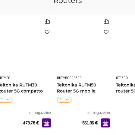
Routers
RUTM30
RUTM50300600
OTD500
Teltonika RUTM30
Teltonika RUTM50
Teltoni
Router 5G compatto
Router 5G mobile
router 5
EU
EU
in magazzino
in magazzino
473.78
€
561.36
€