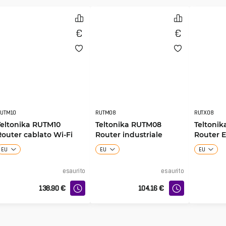
UTM10
RUTM08
RUTX08
Teltonika RUTM10
Teltonika RUTM08
Teltoni
Router cablato Wi-Fi
Router industriale
Router 
cablato
EU
EU
EU
esaurito
esaurito
138.90
€
104.16
€