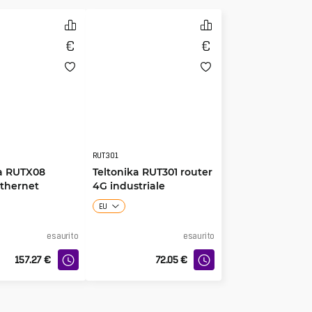
RUT301
ka RUTX08
Teltonika RUT301 router
Ethernet
4G industriale
EU
esaurito
esaurito
157.27
€
72.05
€