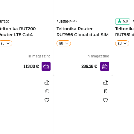
5.0
UT200
RUT9564*****
Teltonika RUT200
Teltonika Router
Teltonik
Router LTE Cat4
RUT956 Global dual-SIM
RUT951 d
LTE
EU
EU
EU
in magazzino
in magazzino
113.00
€
289.36
€