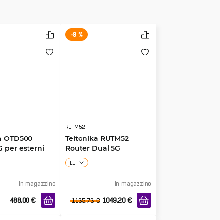
-8 %
RUTM52
ka OTD500
Teltonika RUTM52
G per esterni
Router Dual 5G
EU
in magazzino
in magazzino
488.00
€
1049.20
€
1135.73
€