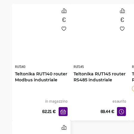
RUT140
RUT145
R
Teltonika RUT140 router
Teltonika RUT145 router
Modbus industriale
RS485 industriale
in magazzino
esaurito
62.21
€
69.44
€