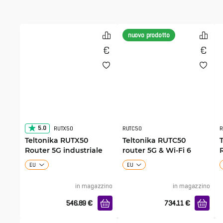
nuovo prodotto
5.0
RUTX50
RUTC50
Teltonika RUTX50
Teltonika RUTC50
Router 5G industriale
router 5G & Wi-Fi 6
EU
EU
in magazzino
in magazzino
546.89
€
734.11
€