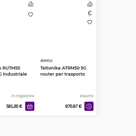
ATRM50
ka RUTM55
Teltonika ATRM50 5G
G industriale
router per trasporto
in magazzino
esaurito
561.20
€
870.97
€