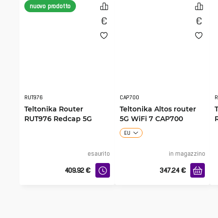
nuovo prodotto
RUT976
CAP700
R
Teltonika Router
Teltonika Altos router
RUT976 Redcap 5G
5G WiFi 7 CAP700
EU
esaurito
in magazzino
409.92
€
347.24
€