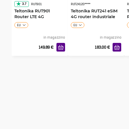
3.7
RUT901
RUT24120****
R
Teltonika RUT901
Teltonika RUT241 eSIM
Router LTE 4G
4G router industriale
EU
EU
in magazzino
in magazzino
149.89
€
183.00
€