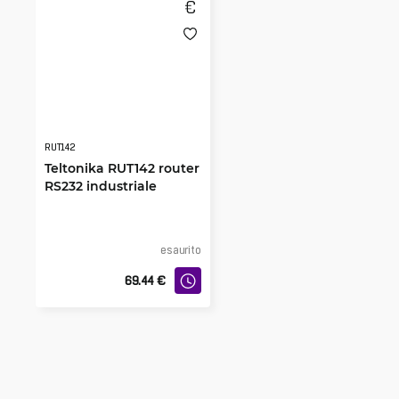
RUT142
Teltonika RUT142 router
RS232 industriale
esaurito
69.44
€