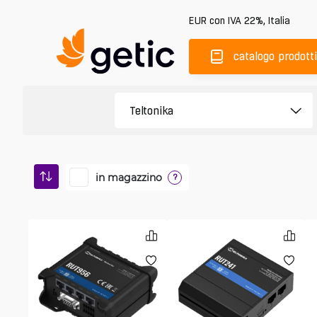
EUR
con IVA 22%
,
Italia
catalogo prodotti
in magazzino
?