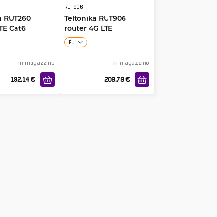
RUT906
a RUT260
Teltonika RUT906
TE Cat6
router 4G LTE
EU
in magazzino
in magazzino
192.14
€
209.79
€