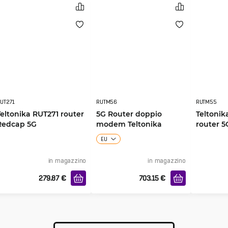
UT271
RUTM56
RUTM55
Teltonika RUT271 router
5G Router doppio
Teltoni
Redcap 5G
modem Teltonika
router 5
RUTM56
EU
in magazzino
in magazzino
279.87
€
703.15
€