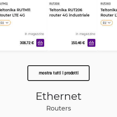
UTM11
RUT206
RUT260
Teltonika RUTM11
Teltonika RUT206
Teltonik
Router LTE 4G
router 4G industriale
Router L
industriale
EU
EU
in magazzino
in magazzino
306.72
€
150.46
€
mostra tutti i prodotti
Ethernet
Routers