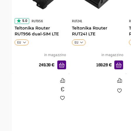
5.0
RUT956
RUT241
R
Teltonika Router
Teltonika Router
RUT956 dual-SIM LTE
RUT241 LTE
EU
EU
in magazzino
in magazzino
249.39
€
169.28
€