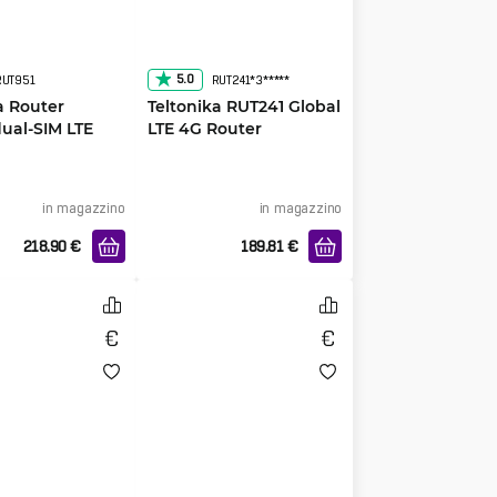
5.0
RUT951
RUT241*3*****
a Router
Teltonika RUT241 Global
ual-SIM LTE
LTE 4G Router
in magazzino
in magazzino
218.90
€
189.81
€