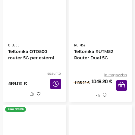
OTD500
RUTM52
Teltonika OTD500
Teltonika RUTM52
router 5G per esterni
Router Dual 5G
esaurito
in magazzino
1049.20
€
488.00
€
1135.73
€
nuovo prodotto