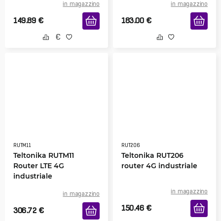
in magazzino
in magazzino
149.89
€
183.00
€
RUTM11
RUT206
Teltonika RUTM11
Teltonika RUT206
Router LTE 4G
router 4G industriale
industriale
in magazzino
in magazzino
150.46
€
306.72
€