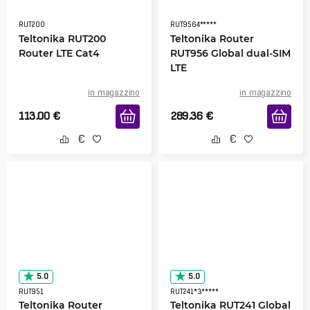
RUT200
RUT9564*****
Teltonika RUT200
Teltonika Router
Router LTE Cat4
RUT956 Global dual-SIM
LTE
in magazzino
in magazzino
113.00
€
289.36
€
5.0
5.0
RUT951
RUT241*3*****
Teltonika Router
Teltonika RUT241 Global