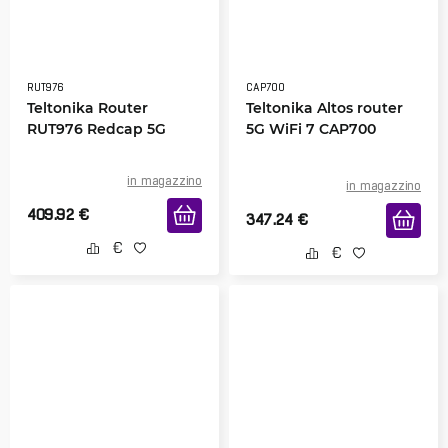
RUT976
CAP700
Teltonika Router
Teltonika Altos router
RUT976 Redcap 5G
5G WiFi 7 CAP700
in magazzino
in magazzino
409.92
€
347.24
€