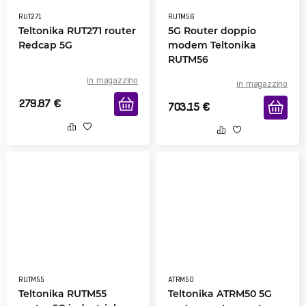
RUT271
RUTM56
Teltonika RUT271 router
5G Router doppio
Redcap 5G
modem Teltonika
RUTM56
in magazzino
in magazzino
279.87
€
703.15
€
RUTM55
ATRM50
Teltonika RUTM55
Teltonika ATRM50 5G