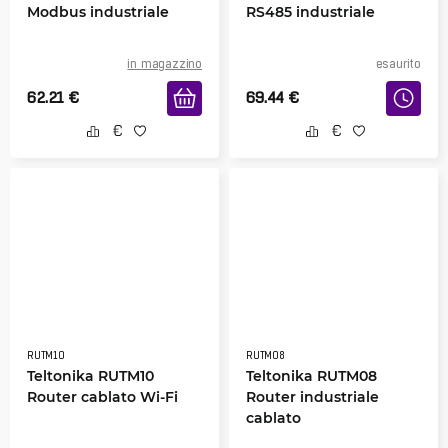
Modbus industriale
RS485 industriale
in magazzino
esaurito
62.21
€
69.44
€
RUTM10
RUTM08
Teltonika RUTM10
Teltonika RUTM08
Router cablato Wi-Fi
Router industriale
cablato