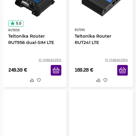
5.0
RUT241
RUT956
Teltonika Router
Teltonika Router
RUT956 dual-SIM LTE
RUT241 LTE
in magazzino
in magazzino
249.39
€
169.28
€