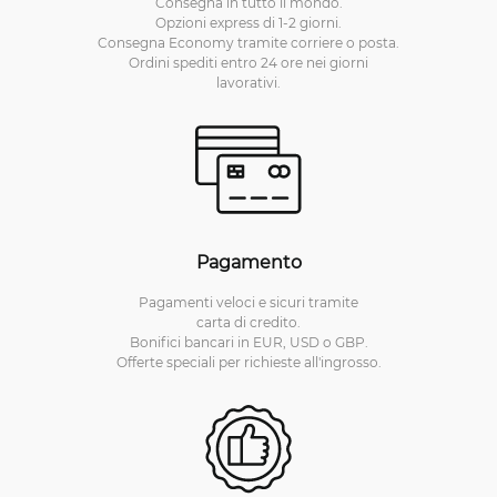
Consegna in tutto il mondo.
Opzioni express di 1-2 giorni.
Consegna Economy tramite corriere o posta.
Ordini spediti entro 24 ore nei giorni
lavorativi.
Pagamento
Pagamenti veloci e sicuri tramite
carta di credito.
Bonifici bancari in EUR, USD o GBP.
Offerte speciali per richieste all'ingrosso.