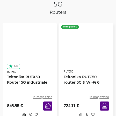
5G
Routers
nuovo prodotto
5.0
RUTC50
RUTX50
Teltonika RUTX50
Teltonika RUTC50
Router 5G industriale
router 5G & Wi-Fi 6
in magazzino
in magazzino
546.89
€
734.11
€