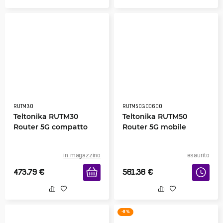
RUTM30
RUTM50300600
Teltonika RUTM30
Teltonika RUTM50
Router 5G compatto
Router 5G mobile
in magazzino
esaurito
473.79
€
561.36
€
-8 %