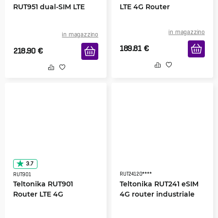
RUT951 dual-SIM LTE
LTE 4G Router
in magazzino
in magazzino
189.81
€
218.90
€
3.7
RUT24120****
RUT901
Teltonika RUT901
Teltonika RUT241 eSIM
Router LTE 4G
4G router industriale