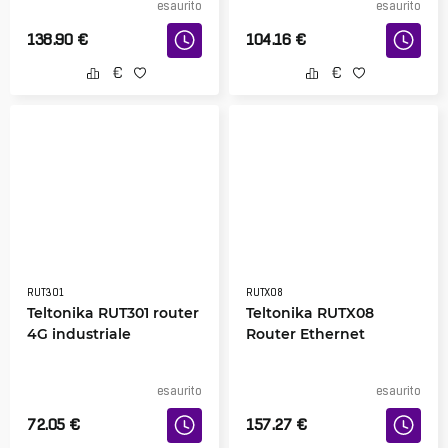
esaurito
esaurito
138.90
€
104.16
€
RUT301
RUTX08
Teltonika RUT301 router
Teltonika RUTX08
4G industriale
Router Ethernet
esaurito
esaurito
72.05
€
157.27
€