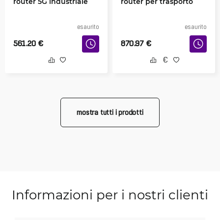
router 5G industriale
router per trasporto
esaurito
esaurito
561.20
€
870.97
€
mostra tutti i prodotti
Informazioni per i nostri clienti