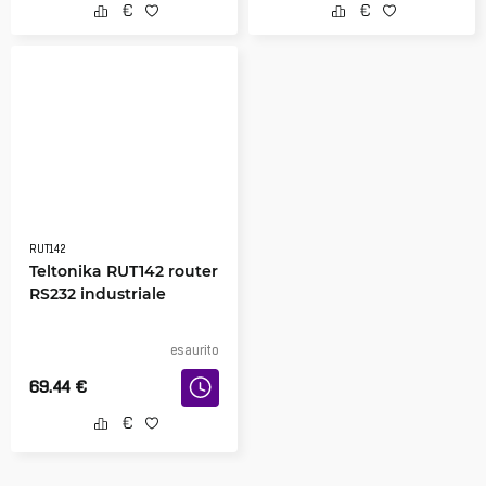
RUT142
Teltonika RUT142 router
RS232 industriale
esaurito
69.44
€