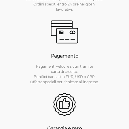
Ordini spediti entro 24 ore nei giorni
lavorativi.
Pagamento
Pagamenti veloci e sicuri tramite
carta di credito.
Bonifici bancari in EUR, USD o GBP.
Offerte speciali per richieste all'ingrosso.
Garanzia e reso