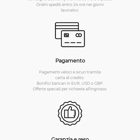
Ordini spediti entro 24 ore nei giorni
lavorativi.
Pagamento
Pagamenti veloci e sicuri tramite
carta di credito.
Bonifici bancari in EUR, USD o GBP.
Offerte speciali per richieste all'ingrosso.
Garanzia e reso