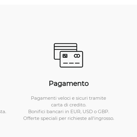
Pagamento
Pagamenti veloci e sicuri tramite
carta di credito.
Bonifici bancari in EUR, USD o GBP.
ta.
Offerte speciali per richieste all'ingrosso.