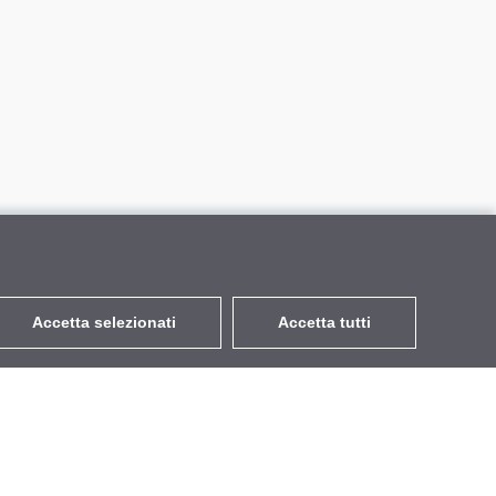
Accetta selezionati
Accetta tutti
EUR
con IVA 22%
,
Italia