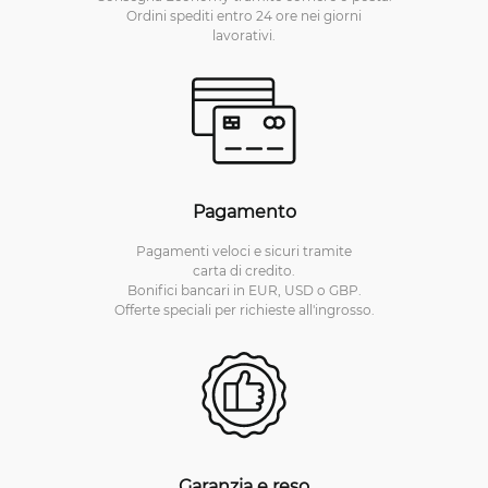
Ordini spediti entro 24 ore nei giorni
lavorativi.
Pagamento
Pagamenti veloci e sicuri tramite
carta di credito.
Bonifici bancari in EUR, USD o GBP.
Offerte speciali per richieste all'ingrosso.
Garanzia e reso