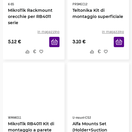
K-65
PR5MEC12
MikroTik Rackmount
Teltonika Kit di
orecchie per RB4011
montaggio superficiale
serie
in magazzino
in magazzino
5.12
€
3.10
€
WMK4011
U-mount-CS2
MikroTik RB4011 Kit di
Alfa Mounts Set
montaggio a parete
(Holder+Suction