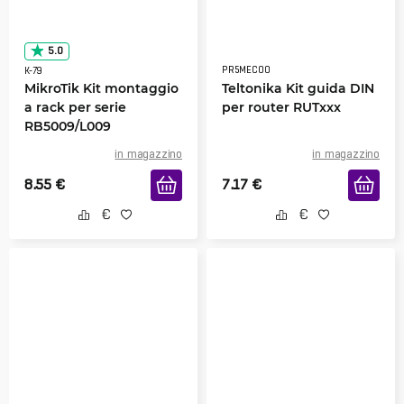
5.0
PR5MEC00
K-79
MikroTik Kit montaggio
Teltonika Kit guida DIN
a rack per serie
per router RUTxxx
RB5009/L009
in magazzino
in magazzino
8.55
€
7.17
€