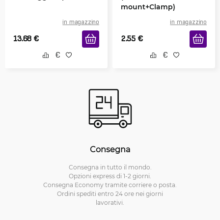
mount+Clamp)
in magazzino
in magazzino
13.68
€
2.55
€
Consegna
Consegna in tutto il mondo.
Opzioni express di 1-2 giorni.
Consegna Economy tramite corriere o posta.
Ordini spediti entro 24 ore nei giorni
lavorativi.