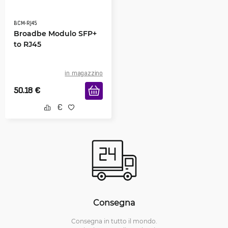
BCM-RJ45
Broadbe Modulo SFP+
to RJ45
in magazzino
50.18
€
Consegna
Consegna in tutto il mondo.