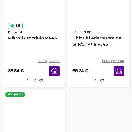
4.9
UACC-CM-RJ45
MT-RJ45-M
MikroTik modulo RJ-45
Ubiquiti Adattatore da
SFP/SFP+ a RJ45
in magazzino
in magazzino
56.84
€
69.24
€
nuovo prodotto