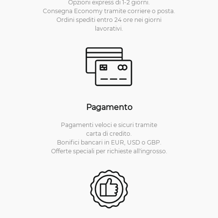
Opzioni express di 1-2 giorni.
Consegna Economy tramite corriere o posta.
Ordini spediti entro 24 ore nei giorni
lavorativi.
Pagamento
Pagamenti veloci e sicuri tramite
carta di credito.
Bonifici bancari in EUR, USD o GBP.
Offerte speciali per richieste all'ingrosso.