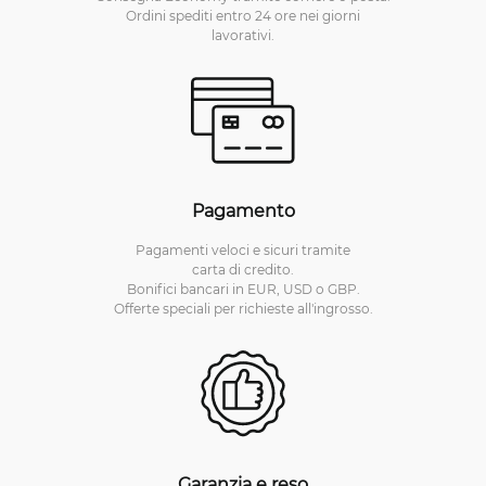
Ordini spediti entro 24 ore nei giorni
lavorativi.
Pagamento
Pagamenti veloci e sicuri tramite
carta di credito.
Bonifici bancari in EUR, USD o GBP.
Offerte speciali per richieste all'ingrosso.
Garanzia e reso