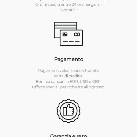
Ordini spediti entro 24 ore nei giorni
lavorativi.
Pagamento
Pagamenti veloci e sicuri tramite
carta di credito.
Bonifici bancari in EUR, USD o GBP.
Offerte speciali per richieste all'ingrosso.
Garanzia e reso