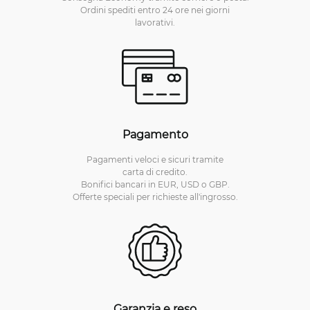
Ordini spediti entro 24 ore nei giorni
lavorativi.
Pagamento
Pagamenti veloci e sicuri tramite
carta di credito.
Bonifici bancari in EUR, USD o GBP.
Offerte speciali per richieste all'ingrosso.
Garanzia e reso