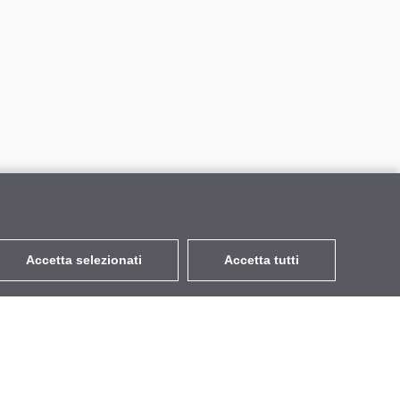
Accetta selezionati
Accetta tutti
EUR
con IVA 22%
,
Italia