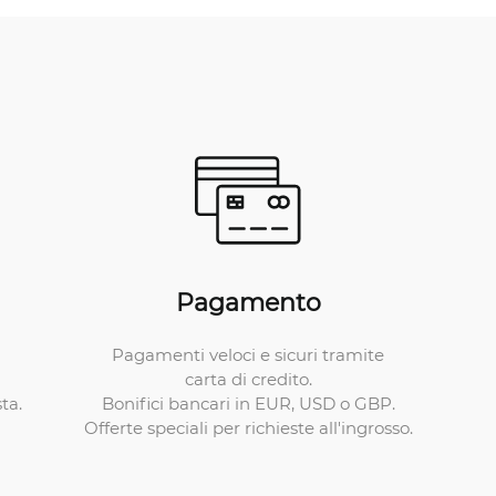
Pagamento
Pagamenti veloci e sicuri tramite
carta di credito.
Bonifici bancari in EUR, USD o GBP.
ta.
Offerte speciali per richieste all'ingrosso.