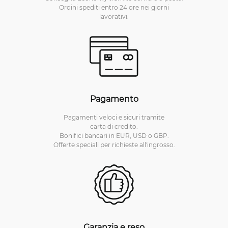
Ordini spediti entro 24 ore nei giorni
lavorativi.
Pagamento
Pagamenti veloci e sicuri tramite
carta di credito.
Bonifici bancari in EUR, USD o GBP.
Offerte speciali per richieste all'ingrosso.
Garanzia e reso