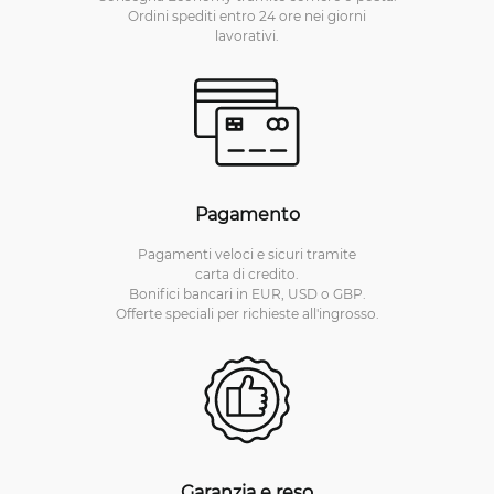
Ordini spediti entro 24 ore nei giorni
lavorativi.
Pagamento
Pagamenti veloci e sicuri tramite
carta di credito.
Bonifici bancari in EUR, USD o GBP.
Offerte speciali per richieste all'ingrosso.
Garanzia e reso