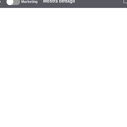
Mostra dettagli
e
Marketing
iguardo
zienda
archio
venti
tarCoins
ontatti
rmini e Condizioni
litica sulla privacy
litica sui cookie
iuto
agamento
onsegna
aranzia e reso