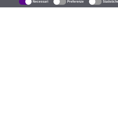
Necessari
Preferenze
Statistich
Catalogo
R
Wireless all'aperto
A
Antenne integrate
M
WiFi 5
E
Cavo Pigtail
S
Supporti e staffe
C
Licenze
Te
Punti di accesso
Po
Punti di accesso 4G
Po
Telecamere IP
Antenne 5G
A
UniFi Commutazione
Prodotti LoRa
Caricatori EV
P
C
G