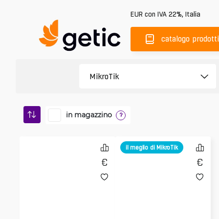
EUR
con IVA 22%
,
Italia
catalogo prodotti
in magazzino
?
il meglio di MikroTik