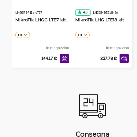
4.8
LHGGR&R11e-LTE7
LHGGM&EG18-EA
MikroTik LHGG LTE7 kit
MikroTik LHG LTE18 kit
EU
EU
in magazzino
in magazzino
144.17
€
237.79
€
Consegna