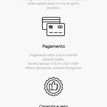
Ordini spediti entro 24 ore nei giorni
lavorativi.
Pagamento
Pagamenti veloci e sicuri tramite
carta di credito.
Bonifici bancari in EUR, USD o GBP.
Offerte speciali per richieste all'ingrosso.
Garanzia e reso