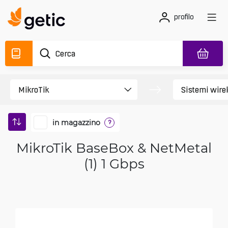
profilo
in magazzino
?
MikroTik BaseBox & NetMetal
(1) 1 Gbps