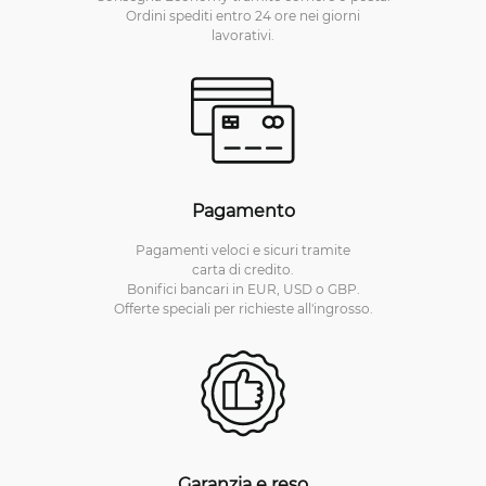
Ordini spediti entro 24 ore nei giorni
lavorativi.
Pagamento
Pagamenti veloci e sicuri tramite
carta di credito.
Bonifici bancari in EUR, USD o GBP.
Offerte speciali per richieste all'ingrosso.
Garanzia e reso