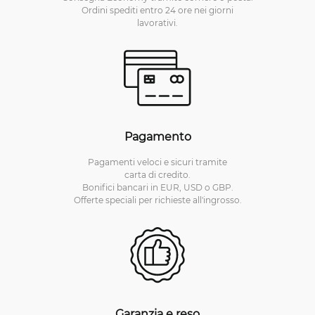
Ordini spediti entro 24 ore nei giorni
lavorativi.
Pagamento
Pagamenti veloci e sicuri tramite
carta di credito.
Bonifici bancari in EUR, USD o GBP.
Offerte speciali per richieste all'ingrosso.
Garanzia e reso