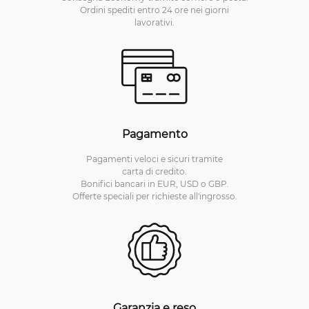
Ordini spediti entro 24 ore nei giorni
lavorativi.
Pagamento
Pagamenti veloci e sicuri tramite
carta di credito.
Bonifici bancari in EUR, USD o GBP.
Offerte speciali per richieste all'ingrosso.
Garanzia e reso