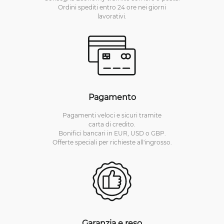
Ordini spediti entro 24 ore nei giorni
lavorativi.
Pagamento
Pagamenti veloci e sicuri tramite
carta di credito.
Bonifici bancari in EUR, USD o GBP.
Offerte speciali per richieste all'ingrosso.
Garanzia e reso