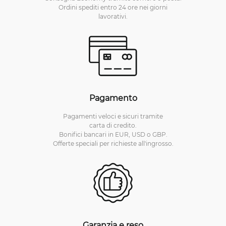
Ordini spediti entro 24 ore nei giorni
lavorativi.
Pagamento
Pagamenti veloci e sicuri tramite
carta di credito.
Bonifici bancari in EUR, USD o GBP.
Offerte speciali per richieste all'ingrosso.
Garanzia e reso