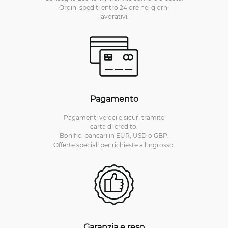
Ordini spediti entro 24 ore nei giorni
lavorativi.
Pagamento
Pagamenti veloci e sicuri tramite
carta di credito.
Bonifici bancari in EUR, USD o GBP.
Offerte speciali per richieste all'ingrosso.
Garanzia e reso