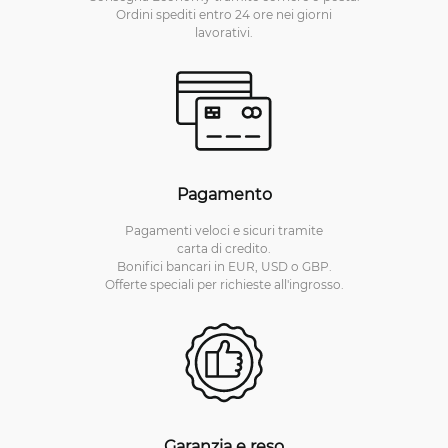
Ordini spediti entro 24 ore nei giorni
lavorativi.
Pagamento
Pagamenti veloci e sicuri tramite
carta di credito.
Bonifici bancari in EUR, USD o GBP.
Offerte speciali per richieste all'ingrosso.
Garanzia e reso