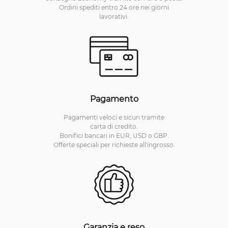
Ordini spediti entro 24 ore nei giorni
lavorativi.
Pagamento
Pagamenti veloci e sicuri tramite
carta di credito.
Bonifici bancari in EUR, USD o GBP.
Offerte speciali per richieste all'ingrosso.
Garanzia e reso